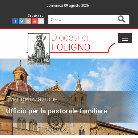
Skip
domenica 09 agosto 2026
to
content
Cerca
Facebook
Twitter
Feed
Youtube
Mail
Evangelizzazione
Ufficio per la pastorale familiare