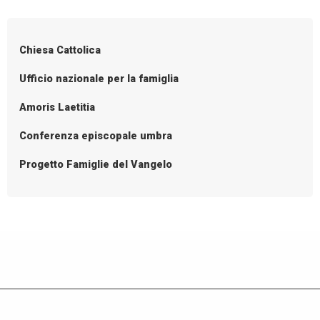
P
la
o
Gmg
2022
s
Chiesa Cattolica
t
N
Ufficio nazionale per la famiglia
a
Amoris Laetitia
v
i
Conferenza episcopale umbra
g
Progetto Famiglie del Vangelo
a
t
i
o
n