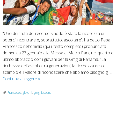
“Uno dei frutti del recente Sinodo è stata la ricchezza di
poterci incontrare e, soprattutto, ascoltare”, ha detto Papa
Francesco nell’omelia (qui il testo completo) pronunciata
domenica 27 gennaio alla Messa al Metro Park, nel quarto e
ultimo abbraccio con i giovani per la Gmg di Panama. “La
ricchezza dell’ascolto tra generazioni, la ricchezza dello
scambio e il valore di riconoscere che abbiamo bisogno gli …
Siete
Continua a leggere
»
l’adesso
di
Francesco
,
giovani
,
gmg
,
Lisbona
Dio!
A
Lisbona