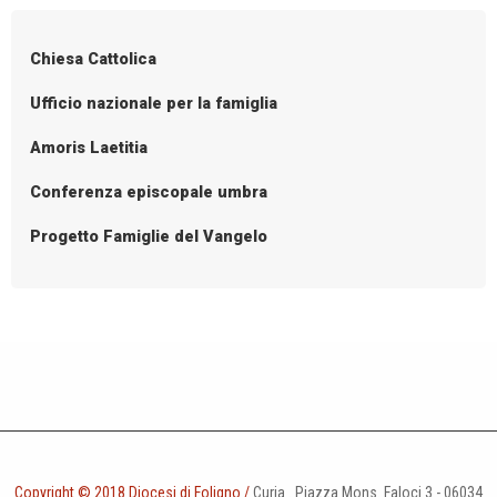
o
Dio
s
Chiesa Cattolica
t
N
Ufficio nazionale per la famiglia
a
Amoris Laetitia
v
i
Conferenza episcopale umbra
g
Progetto Famiglie del Vangelo
a
t
i
o
n
Copyright © 2018 Diocesi di Foligno /
Curia . Piazza Mons. Faloci 3 - 06034