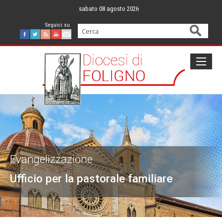
Skip
sabato 08 agosto 2026
to
content
Cerca
Facebook
Twitter
Feed
Youtube
Mail
Evangelizzazione
Ufficio per la pastorale familiare