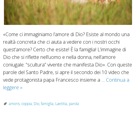
«Come ci immaginiamo l’amore di Dio? Esiste al mondo una
realtà concreta che ci aiuta a vedere con i nostri occhi
quest’amore? Certo che esiste! È la famiglia! L’immagine di
Dio che si riflette nell’uomo e nella donna, nell’amore
coniugale: “scultura” vivente che manifesta Dio». Con queste
parole del Santo Padre, si apre il secondo dei 10 video che
vede protagonista papa Francesco insieme a …
Continua a
La
leggere
»
famiglia
alla
amoris
,
coppia
,
Dio
,
famiglia
,
Laetitia
,
parola
luce
della
Parola
P
di