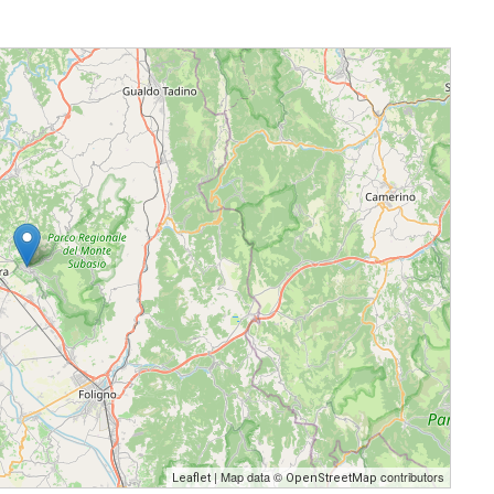
| Map data ©
contributors
Leaflet
OpenStreetMap