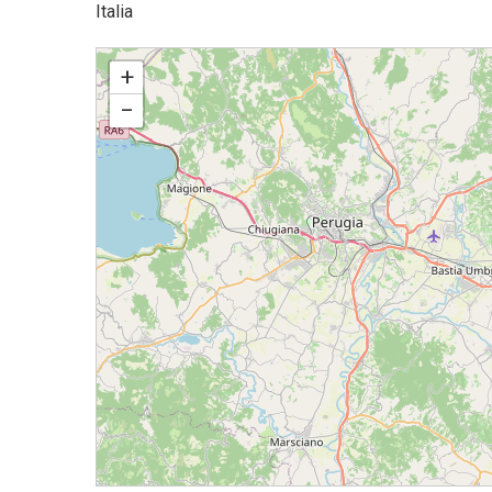
Italia
Seminario: Ecco lo Sposo
+
−