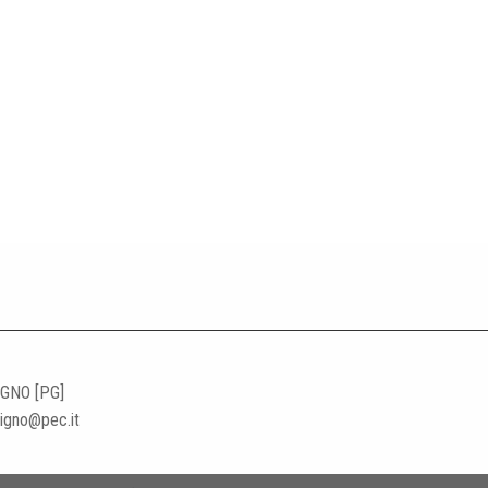
IGNO [PG]
ligno@pec.it