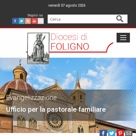
Skip
venerdì 07 agosto 2026
to
content
Cerca
Facebook
Twitter
Feed
Youtube
Mail
Evangelizzazione
Ufficio per la pastorale familiare