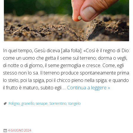
In quel tempo, Gesù diceva [alla folla]: «Così è il regno di Dio:
come un uomo che getta il seme sul terreno; dorma o vegli,
di notte o di giorno, il seme germoglia e cresce. Come, egli
stesso non lo sa. Il terreno produce spontaneamente prima
lo stelo, poi la spiga, poi il chicco pieno nella spiga; e quando
Domenica
il frutto è maturo, subito egli …
Continua a leggere
»
16
giugno:
Foligno
,
granello
,
senape
,
Sorrentino
,
Vangelo
XI
domenica
del
4 GIUGNO 2024
T.