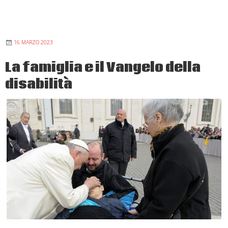
al
matrimonio
in
16 MARZO 2023
diocesi
La famiglia e il Vangelo della
disabilità