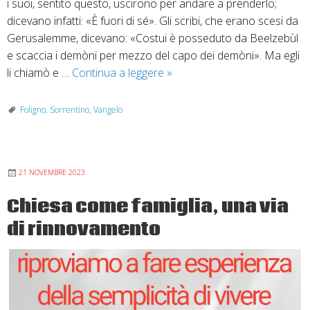
i suoi, sentito questo, uscirono per andare a prenderlo;
dicevano infatti: «È fuori di sé». Gli scribi, che erano scesi da
Gerusalemme, dicevano: «Costui è posseduto da Beelzebùl
e scaccia i demòni per mezzo del capo dei demòni». Ma egli
Domenica
li chiamò e …
Continua a leggere
»
9
giugno:
Foligno
,
Sorrentino
,
Vangelo
Vangelo
del
tempo
21 NOVEMBRE 2023
ordinario
anno
Chiesa come famiglia, una via
B
di rinnovamento
(Mc
3,
20-
35)