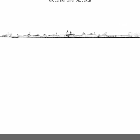
diocesidifoligno@pec.it