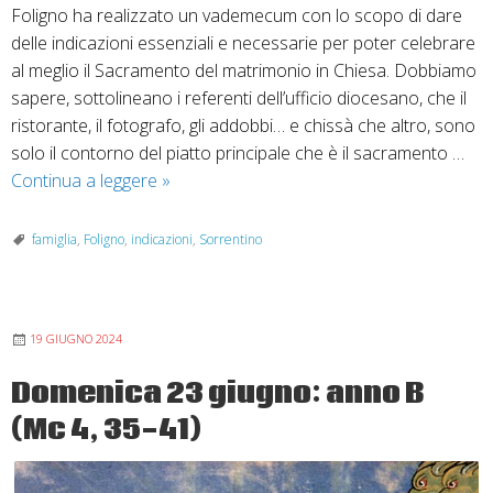
Foligno ha realizzato un vademecum con lo scopo di dare
delle indicazioni essenziali e necessarie per poter celebrare
al meglio il Sacramento del matrimonio in Chiesa. Dobbiamo
sapere, sottolineano i referenti dell’ufficio diocesano, che il
ristorante, il fotografo, gli addobbi… e chissà che altro, sono
solo il contorno del piatto principale che è il sacramento …
Matrimonio:
Continua a leggere
»
vademecum
per
famiglia
,
Foligno
,
indicazioni
,
Sorrentino
sposarsi
in
Chiesa
19 GIUGNO 2024
Domenica 23 giugno: anno B
(Mc 4, 35-41)