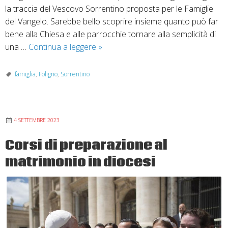
la traccia del Vescovo Sorrentino proposta per le Famiglie
del Vangelo. Sarebbe bello scoprire insieme quanto può far
bene alla Chiesa e alle parrocchie tornare alla semplicità di
Chiesa
una …
Continua a leggere
»
come
famiglia,
famiglia
,
Foligno
,
Sorrentino
una
via
di
4 SETTEMBRE 2023
rinnovamento
Corsi di preparazione al
matrimonio in diocesi