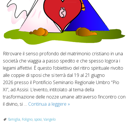
Ritrovare il senso profondo del matrimonio cristiano in una
società che viaggia a passo spedito e che spesso logora i
legami affettivi. È questo l’obiettivo del ritiro spirituale rivolto
alle coppie di sposi che si terrà dal 19 al 21 giugno
2026 presso il Pontificio Seminario Regionale Umbro “Pio
XI”, ad Assisi. L’evento, intitolato al tema della
trasformazione delle nozze umane attraverso l’incontro con
La
il divino, si …
Continua a leggere
»
sfida
del
famiglia
,
Foligno
,
sposi
,
Vangelo
matrimonio