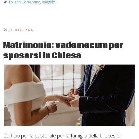
Vangelo
Foligno
,
Sorrentino
,
Vangelo
nasce
un
percorso
2 OTTOBRE 2024
di
speranza
Matrimonio: vademecum per
sposarsi in Chiesa
L’ufficio per la pastorale per la famiglia della Diocesi di