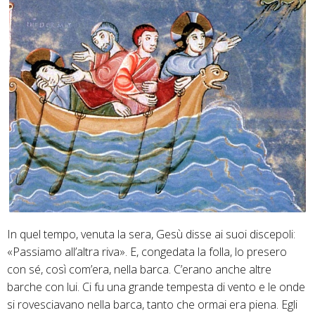
In quel tempo, venuta la sera, Gesù disse ai suoi discepoli:
«Passiamo all’altra riva». E, congedata la folla, lo presero
con sé, così com’era, nella barca. C’erano anche altre
barche con lui. Ci fu una grande tempesta di vento e le onde
si rovesciavano nella barca, tanto che ormai era piena. Egli