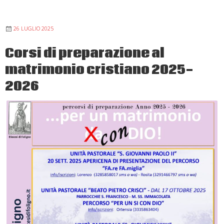
oggi:
ad
26 LUGLIO 2025
Assisi
tre
Corsi di preparazione al
giorni
matrimonio cristiano 2025-
per
riscoprire
2026
il
valore
del
“Sì”