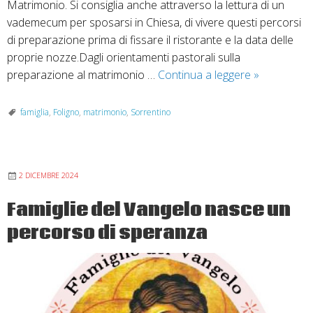
Matrimonio. Si consiglia anche attraverso la lettura di un
vademecum per sposarsi in Chiesa, di vivere questi percorsi
di preparazione prima di fissare il ristorante e la data delle
proprie nozze.Dagli orientamenti pastorali sulla
Corsi
preparazione al matrimonio …
Continua a leggere
»
di
preparazio
famiglia
,
Foligno
,
matrimonio
,
Sorrentino
al
matrimonio
cristiano
2 DICEMBRE 2024
2025-
2026
Famiglie del Vangelo nasce un
percorso di speranza