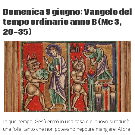
O.
Domenica 9 giugno: Vangelo del
anno
tempo ordinario anno B (Mc 3,
B
–
20-35)
Mc
4,
26-
34
In quel tempo, Gesù entrò in una casa e di nuovo si radunò
una folla, tanto che non potevano neppure mangiare. Allora