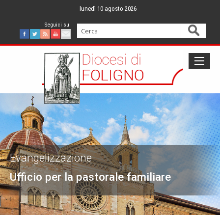
Skip
lunedì 10 agosto 2026
to
content
Cerca
Facebook
Twitter
Feed
Youtube
Mail
Evangelizzazione
Ufficio per la pastorale familiare