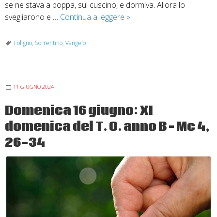
se ne stava a poppa, sul cuscino, e dormiva. Allora lo
Domenica
svegliarono e …
Continua a leggere
»
23
giugno:
Foligno
,
Sorrentino
,
Vangelo
anno
B
(Mc
11 GIUGNO 2024
4,
35-
Domenica 16 giugno: XI
41)
domenica del T. O. anno B – Mc 4,
26-34