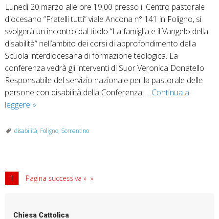
Lunedì 20 marzo alle ore 19.00 presso il Centro pastorale
diocesano “Fratelli tutti” viale Ancona n° 141 in Foligno, si
svolgerà un incontro dal titolo “La famiglia e il Vangelo della
disabilità” nell’ambito dei corsi di approfondimento della
Scuola interdiocesana di formazione teologica. La
conferenza vedrà gli interventi di Suor Veronica Donatello
Responsabile del servizio nazionale per la pastorale delle
persone con disabilità della Conferenza …
Continua a
La
leggere
»
famiglia
e
disabilità
,
Foligno
,
Sorrentino
il
Vangelo
della
disabilità
1
Pagina successiva »
Chiesa Cattolica