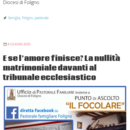
Diocesi di Foligno.
famiglia
,
Foligno
,
pastorale
8 GIUGNO 2020
E se l’amore finisce? La nullità
matrimoniale davanti al
tribunale ecclesiastico