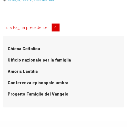
XXXXII°
Giornata
per
la
« Pagina precedente
4
Vita
Chiesa Cattolica
Ufficio nazionale per la famiglia
Amoris Laetitia
Conferenza episcopale umbra
Progetto Famiglie del Vangelo