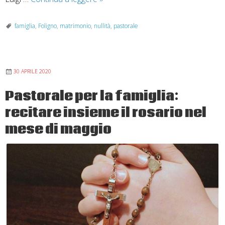
se
l’amore
famiglia
,
Foligno
,
matrimonio
,
nullità
,
pastorale
finisce?
La
nullità
30 APRILE 2020
matrimoniale
davanti
Pastorale per la famiglia:
al
recitare insieme il rosario nel
tribunale
ecclesiastico
mese di maggio