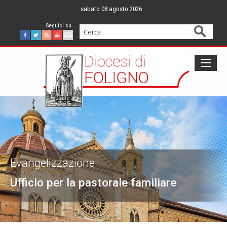
Skip
sabato 08 agosto 2026
to
content
Cerca
Facebook
Twitter
Feed
Youtube
Mail
Evangelizzazione
Ufficio per la pastorale familiare