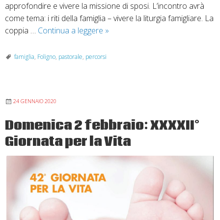
approfondire e vivere la missione di sposi. L’incontro avrà
come tema: i riti della famiglia – vivere la liturgia famigliare. La
Pastorale
coppia …
Continua a leggere
»
familiare:
percorsi
famiglia
,
Foligno
,
pastorale
,
percorsi
alla
scoperta
dell’amore
24 GENNAIO 2020
di
Dio
Domenica 2 febbraio: XXXXII°
Giornata per la Vita