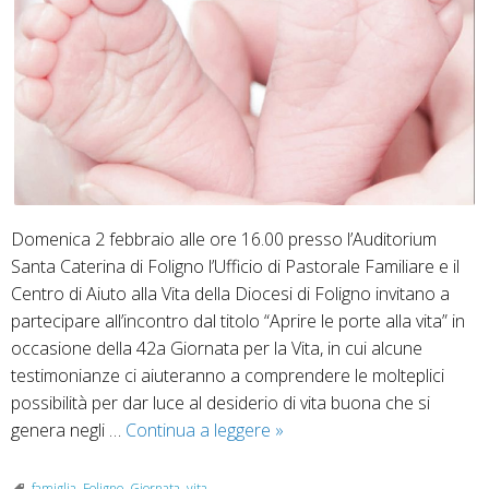
Domenica 2 febbraio alle ore 16.00 presso l’Auditorium
Santa Caterina di Foligno l’Ufficio di Pastorale Familiare e il
Centro di Aiuto alla Vita della Diocesi di Foligno invitano a
partecipare all’incontro dal titolo “Aprire le porte alla vita” in
occasione della 42a Giornata per la Vita, in cui alcune
testimonianze ci aiuteranno a comprendere le molteplici
possibilità per dar luce al desiderio di vita buona che si
Domenica
genera negli …
Continua a leggere
»
2
febbraio:
famiglia
,
Foligno
,
Giornata
,
vita