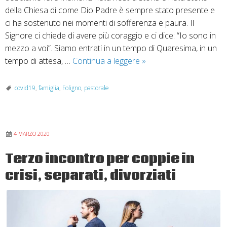
della Chiesa di come Dio Padre è sempre stato presente e
ci ha sostenuto nei momenti di sofferenza e paura. Il
Signore ci chiede di avere più coraggio e ci dice: “Io sono in
mezzo a voi”. Siamo entrati in un tempo di Quaresima, in un
COVID19:
tempo di attesa, …
Continua a leggere
»
lettera
di
covid19
,
famiglia
,
Foligno
,
pastorale
vicinanza
dagli
uffici
4 MARZO 2020
della
pastorale
Terzo incontro per coppie in
familiare
crisi, separati, divorziati
e
della
salute