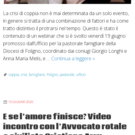
La crisi di coppia non è mai determinata da un solo evento,
in genere si tratta di una combinazione di fattori e ha come
tratto distintivo il protrarsi nel tempo. Questo è stato il
contenuto di un webinar che si è svolto venerdì 19 giugno
promosso dall’Ufficio per la pastorale famigliare della
Diocesi di Foligno, coordinato dai coniugi Giorgio Longhi e
Webinar:
Anna Maria Melis, e …
Continua a leggere
»
le
dinamiche
coppia
,
crisi
,
famigliare
,
Foligno
,
pastorale
,
ufficio
nella
crisi
di
15 GIUGNO 2020
coppia
E se l’amore finisce? Video
incontro con l’Avvocato rotale