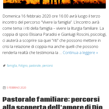
Domenica 16 febbraio 2020 ore 16:00 avrà luogo il terzo
incontro del percorso “Vivere la famiglia”. L’incontro avrà
come tema: i riti della famiglia – vivere la liturgia familiare. La
coppia di sposi Elisiana Paradisi e Gianluigi Roscini, psicologi,
ci aiuterà a scoprire sia quei “riti” che possono mettere in
crisi la relazione di coppia ma anche quelli che possono
Pastora
renderla realtà che testimonia la …
Continua a leggere
»
familiar
Vivere
famiglia
,
Foligno
,
pastorale
,
percorsi
la
Famiglia
terzo
5 FEBBRAIO 2020
incontr
Pastorale familiare: percorsi
alla scoperta dell’amore di Dio