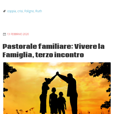
incontro
per
coppia
,
crisi
,
Foligno
,
Ruth
coppie
in
crisi,
13 FEBBRAIO 2020
separati,
divorziati
Pastorale familiare: Vivere la
Famiglia, terzo incontro