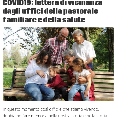
COVID19: lettera di vicinanza
nel
dagli uffici della pastorale
mese
di
familiare e della salute
maggio
In questo momento così difficile che stiamo vivendo,
dobbiamo fare memoria nella nostra storia e nella storia