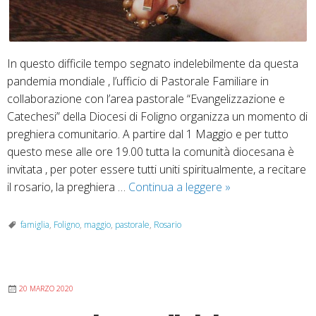
In questo difficile tempo segnato indelebilmente da questa
pandemia mondiale , l’ufficio di Pastorale Familiare in
collaborazione con l’area pastorale “Evangelizzazione e
Catechesi” della Diocesi di Foligno organizza un momento di
preghiera comunitario. A partire dal 1 Maggio e per tutto
questo mese alle ore 19.00 tutta la comunità diocesana è
invitata , per poter essere tutti uniti spiritualmente, a recitare
Pastorale
il rosario, la preghiera …
Continua a leggere
»
per
la
famiglia
,
Foligno
,
maggio
,
pastorale
,
Rosario
famiglia:
recitare
insieme
20 MARZO 2020
il
rosario