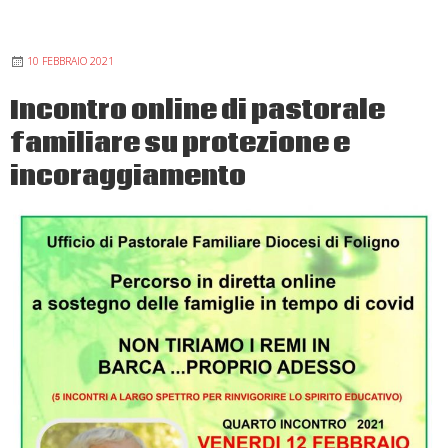
binario
educativo
10 FEBBRAIO 2021
sul
quale
Incontro online di pastorale
avviare
familiare su protezione e
la
persona
incoraggiamento