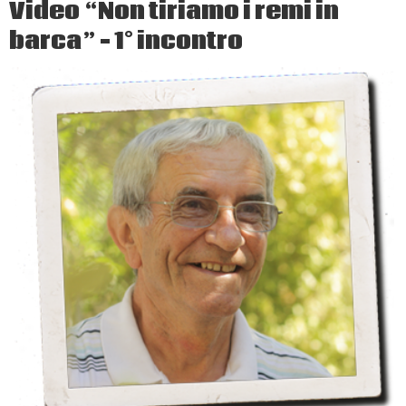
Video “Non tiriamo i remi in
in
barca” – 1° incontro
barca
proprio
adesso”