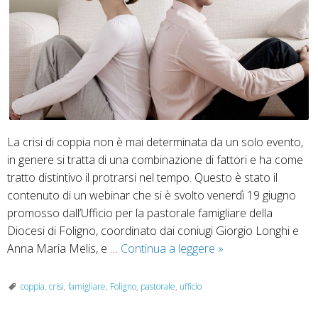
La crisi di coppia non è mai determinata da un solo evento,
in genere si tratta di una combinazione di fattori e ha come
tratto distintivo il protrarsi nel tempo. Questo è stato il
contenuto di un webinar che si è svolto venerdì 19 giugno
promosso dall’Ufficio per la pastorale famigliare della
Diocesi di Foligno, coordinato dai coniugi Giorgio Longhi e
Webinar:
Anna Maria Melis, e …
Continua a leggere
»
le
dinamiche
coppia
,
crisi
,
famigliare
,
Foligno
,
pastorale
,
ufficio
nella