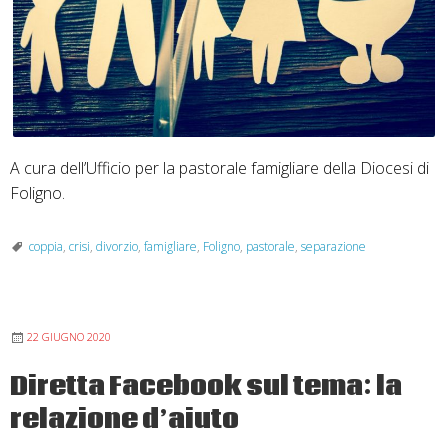
A cura dell’Ufficio per la pastorale famigliare della Diocesi di
Foligno.
coppia
,
crisi
,
divorzio
,
famigliare
,
Foligno
,
pastorale
,
separazione
22 GIUGNO 2020
Diretta Facebook sul tema: la
relazione d’aiuto