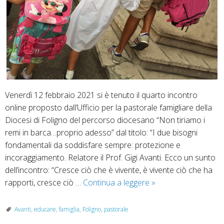
Venerdì 12 febbraio 2021 si è tenuto il quarto incontro
online proposto dall’Ufficio per la pastorale famigliare della
Diocesi di Foligno del percorso diocesano “Non tiriamo i
remi in barca…proprio adesso” dal titolo: “I due bisogni
fondamentali da soddisfare sempre: protezione e
incoraggiamento. Relatore il Prof. Gigi Avanti. Ecco un sunto
dell’incontro: “Cresce ciò che è vivente, è vivente ciò che ha
Protezione
rapporti, cresce ciò …
Continua a leggere
»
e
incoraggiamento:
Avanti
,
educare
,
famiglia
,
Foligno
,
pastorale
il