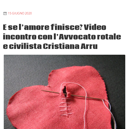
crisi
di
15 GIUGNO 2020
coppia
E se l’amore finisce? Video
incontro con l’Avvocato rotale
e civilista Cristiana Arru