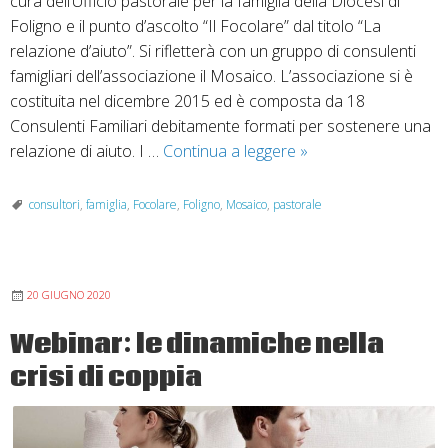
cura dell’Ufficio pastorale per la famiglia della Diocesi di
Foligno e il punto d’ascolto “Il Focolare” dal titolo “La
relazione d’aiuto”. Si rifletterà con un gruppo di consulenti
famigliari dell’associazione il Mosaico. L’associazione si è
costituita nel dicembre 2015 ed è composta da 18
Consulenti Familiari debitamente formati per sostenere una
Diretta
relazione di aiuto. I …
Continua a leggere
»
Facebook
sul
consultori
,
famiglia
,
Focolare
,
Foligno
,
Mosaico
,
pastorale
tema:
la
relazione
20 GIUGNO 2020
d’aiuto
Webinar: le dinamiche nella
crisi di coppia