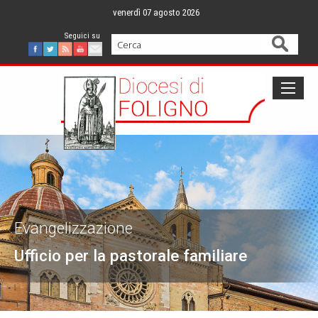
Skip
venerdì 07 agosto 2026
to
content
Cerca
Facebook
Twitter
Feed
Youtube
Mail
Evangelizzazione
Ufficio per la pastorale familiare