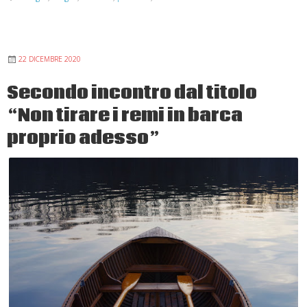
Giornata
nazionale
per
22 DICEMBRE 2020
la
Vita
Secondo incontro dal titolo
“Non tirare i remi in barca
proprio adesso”