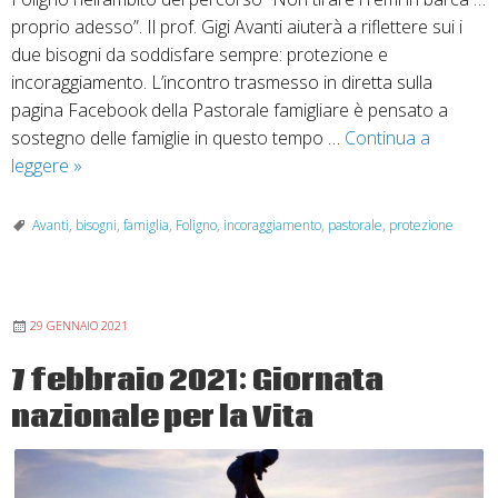
proprio adesso”. Il prof. Gigi Avanti aiuterà a riflettere sui i
due bisogni da soddisfare sempre: protezione e
incoraggiamento. L’incontro trasmesso in diretta sulla
pagina Facebook della Pastorale famigliare è pensato a
sostegno delle famiglie in questo tempo …
Continua a
Incontro
leggere
»
online
di
Avanti
,
bisogni
,
famiglia
,
Foligno
,
incoraggiamento
,
pastorale
,
protezione
pastorale
familiare
su
29 GENNAIO 2021
protezione
e
7 febbraio 2021: Giornata
incoraggiamento
nazionale per la Vita