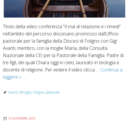
Titolo della video conferenza “Il mal di relazione e i rimedi”
nell’ambito del percorso diocesano promosso dall’Ufficio
pastorale per la famiglia della Diocesi di Foligno con Gigi
Avanti, membro, con la moglie Maria, della Consulta
Nazionale della CEI per la Pastorale della Famiglia. Padre di
tre figli, dei quali Chiara oggi in cielo, laureato in teologia e
docente di religione. Per vedere il video clicca …
Continua a
Secondo
leggere
»
incontro
dal
Avanti
,
famiglia
,
Foligno
,
pastorale
titolo
“Non
tirare
15 NOVEMBRE 2020
i
remi