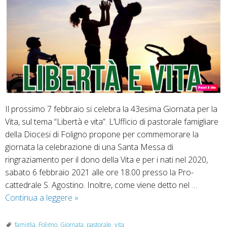
Il prossimo 7 febbraio si celebra la 43esima Giornata per la
Vita, sul tema “Libertà e vita”. L’Ufficio di pastorale famigliare
della Diocesi di Foligno propone per commemorare la
giornata la celebrazione di una Santa Messa di
ringraziamento per il dono della Vita e per i nati nel 2020,
sabato 6 febbraio 2021 alle ore 18.00 presso la Pro-
cattedrale S. Agostino. Inoltre, come viene detto nel …
7
Continua a leggere
»
febbraio
2021:
famiglia
,
Foligno
,
Giornata
,
pastorale
,
vita