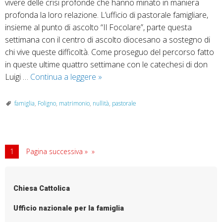
vivere delle crisi profonde che hanno minato in maniera
profonda la loro relazione. L’ufficio di pastorale famigliare,
insieme al punto di ascolto “Il Focolare”, parte questa
settimana con il centro di ascolto diocesano a sostegno di
chi vive queste difficoltà. Come proseguo del percorso fatto
in queste ultime quattro settimane con le catechesi di don
E
Luigi …
Continua a leggere
»
se
l’amore
famiglia
,
Foligno
,
matrimonio
,
nullità
,
pastorale
finisce?
La
nullità
matrimoniale
1
Pagina successiva »
davanti
al
tribunale
Chiesa Cattolica
ecclesiastico
Ufficio nazionale per la famiglia