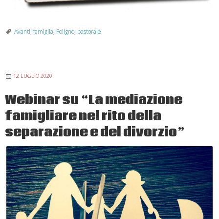
Avanti
,
famiglia
,
Foligno
,
pastorale
12 LUGLIO 2020
Webinar su “La mediazione
famigliare nel rito della
separazione e del divorzio”