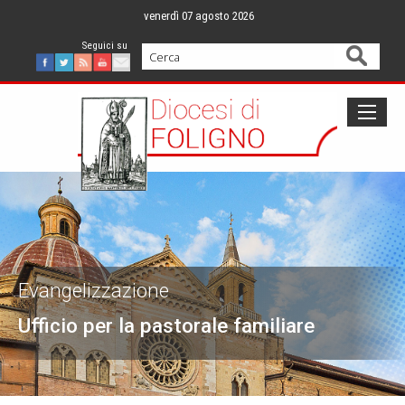
Skip
venerdì 07 agosto 2026
to
content
Cerca
Facebook
Twitter
Feed
Youtube
Mail
Evangelizzazione
Ufficio per la pastorale familiare