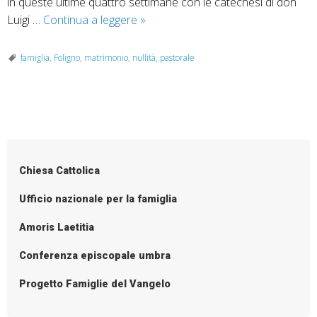
in queste ultime quattro settimane con le catechesi di don
E
Luigi …
Continua a leggere
»
se
l’amore
famiglia
,
Foligno
,
matrimonio
,
nullità
,
pastorale
finisce?
La
nullità
P
matrimoniale
o
davanti
al
s
Chiesa Cattolica
tribunale
t
ecclesiastico
N
Ufficio nazionale per la famiglia
a
Amoris Laetitia
v
i
Conferenza episcopale umbra
g
Progetto Famiglie del Vangelo
a
t