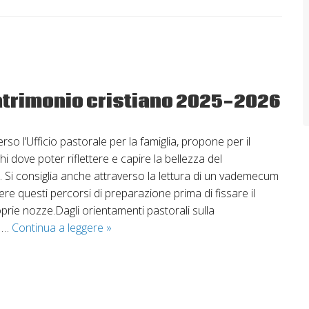
matrimonio cristiano 2025-2026
rso l’Ufficio pastorale per la famiglia, propone per il
 dove poter riflettere e capire la bellezza del
Si consiglia anche attraverso la lettura di un vademecum
vere questi percorsi di preparazione prima di fissare il
oprie nozze.Dagli orientamenti pastorali sulla
Corsi
o …
Continua a leggere
»
di
preparazione
al
matrimonio