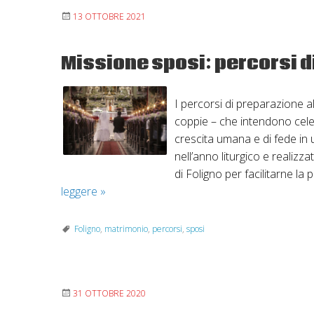
in
13 OTTOBRE 2021
diocesi
Missione sposi: percorsi d
I percorsi di preparazione al
coppie – che intendono cele
crescita umana e di fede in 
nell’anno liturgico e realizza
di Foligno per facilitarne la
Missione
leggere
»
sposi:
percorsi
Foligno
,
matrimonio
,
percorsi
,
sposi
di
preparazione
31 OTTOBRE 2020