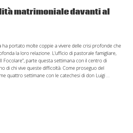
al
fidanzamento
llità matrimoniale davanti al
ha portato molte coppie a vivere delle crisi profonde che
nda la loro relazione. L’ufficio di pastorale famigliare,
Il Focolare”, parte questa settimana con il centro di
o di chi vive queste difficoltà. Come proseguo del
ime quattro settimane con le catechesi di don Luigi …
iale