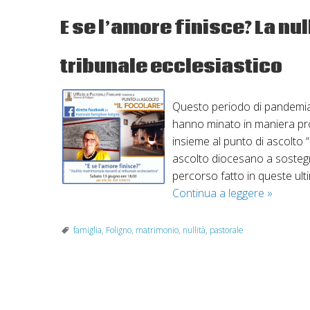
E se l’amore finisce? La nu
tribunale ecclesiastico
Questo periodo di pandemia 
hanno minato in maniera profo
insieme al punto di ascolto “
ascolto diocesano a sostegn
percorso fatto in queste ult
E
Continua a leggere
»
se
l’amore
famiglia
,
Foligno
,
matrimonio
,
nullità
,
pastorale
finisce?
La
nullità
P
matrimon