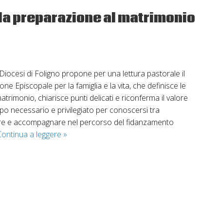
la preparazione al matrimonio
la Diocesi di Foligno propone per una lettura pastorale il
ne Episcopale per la famiglia e la vita, che definisce le
matrimonio, chiarisce punti delicati e riconferma il valore
 necessario e privilegiato per conoscersi tra
ore e accompagnare nel percorso del fidanzamento
Orientamenti
Continua a leggere
»
pastorali
sulla
preparazione
al
matrimonio
e