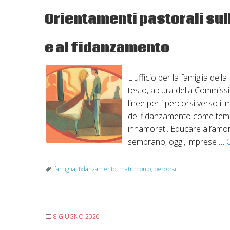
Orientamenti pastorali sul
e al fidanzamento
L:ufficio per la famiglia del
testo, a cura della Commissio
linee per i percorsi verso il 
del fidanzamento come tempo
innamorati. Educare all’am
sembrano, oggi, imprese …
famiglia
,
fidanzamento
,
matrimonio
,
percorsi
8 GIUGNO 2020