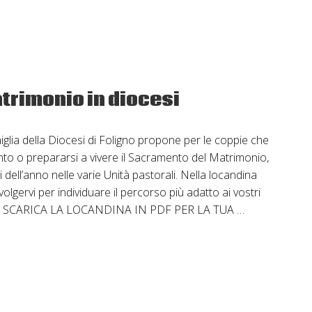
cristiano
2025-
2026
atrimonio in diocesi
miglia della Diocesi di Foligno propone per le coppie che
to o prepararsi a vivere il Sacramento del Matrimonio,
i dell’anno nelle varie Unità pastorali. Nella locandina
rivolgervi per individuare il percorso più adatto ai vostri
nze. SCARICA LA LOCANDINA IN PDF PER LA TUA …