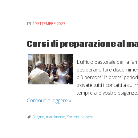
4 SETTEMBRE 2023
Corsi di preparazione al m
L’ufficio pastorale per la fa
desiderano fare discernimen
più percorsi in diversi period
trovate tutti i contatti a cui 
tempi e alle vostre esige
Corsi
Continua a leggere
»
di
preparazione
Foligno
,
matrimonio
,
Sorrentino
,
sposi
al
matrimonio