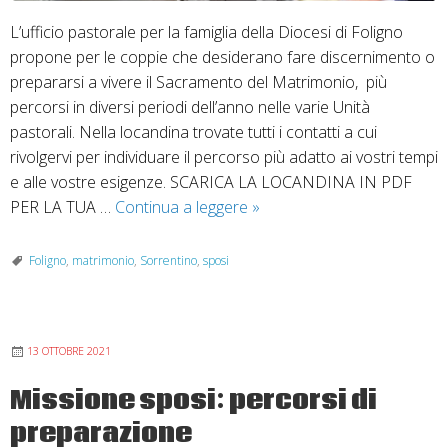
L’ufficio pastorale per la famiglia della Diocesi di Foligno
propone per le coppie che desiderano fare discernimento o
prepararsi a vivere il Sacramento del Matrimonio, più
percorsi in diversi periodi dell’anno nelle varie Unità
pastorali. Nella locandina trovate tutti i contatti a cui
rivolgervi per individuare il percorso più adatto ai vostri tempi
e alle vostre esigenze. SCARICA LA LOCANDINA IN PDF
Corsi
PER LA TUA …
Continua a leggere
»
di
preparazione
Foligno
,
matrimonio
,
Sorrentino
,
sposi
al
matrimonio
in
13 OTTOBRE 2021
diocesi
Missione sposi: percorsi di
preparazione