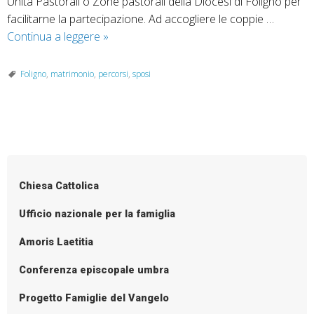
Unità Pastorali o Zone pastorali della Diocesi di Foligno per
facilitarne la partecipazione. Ad accogliere le coppie …
Missione
Continua a leggere
»
sposi:
percorsi
Foligno
,
matrimonio
,
percorsi
,
sposi
di
preparazione
P
o
s
Chiesa Cattolica
t
N
Ufficio nazionale per la famiglia
a
Amoris Laetitia
v
i
Conferenza episcopale umbra
g
Progetto Famiglie del Vangelo
a