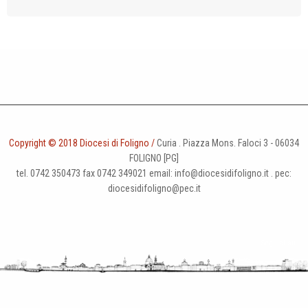
t
i
o
n
Copyright © 2018 Diocesi di Foligno /
Curia . Piazza Mons. Faloci 3 - 06034
FOLIGNO [PG]
tel. 0742 350473 fax 0742 349021 email: info@diocesidifoligno.it . pec:
diocesidifoligno@pec.it