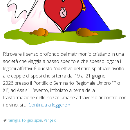
Ritrovare il senso profondo del matrimonio cristiano in una
società che viaggia a passo spedito e che spesso logora i
legami affettivi. È questo l’obiettivo del ritiro spirituale rivolto
alle coppie di sposi che si terrà dal 19 al 21 giugno
2026 presso il Pontificio Seminario Regionale Umbro “Pio
XI”, ad Assisi. L’evento, intitolato al tema della
trasformazione delle nozze umane attraverso l’incontro con
La
il divino, si …
Continua a leggere
»
sfida
del
famiglia
,
Foligno
,
sposi
,
Vangelo
matrimonio