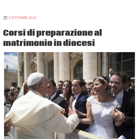
oggi:
ad
4 SETTEMBRE 2023
Assisi
tre
Corsi di preparazione al
giorni
matrimonio in diocesi
per
riscoprire
il
valore
del
“Sì”