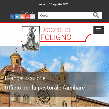
Skip
venerdì 07 agosto 2026
to
content
Cerca
Facebook
Twitter
Feed
Youtube
Mail
Evangelizzazione
Ufficio per la pastorale familiare