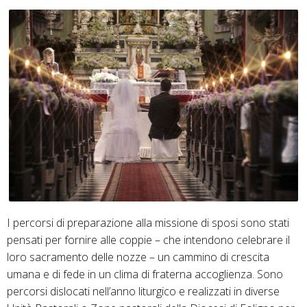
I percorsi di preparazione alla missione di sposi sono stati
pensati per fornire alle coppie – che intendono celebrare il
loro sacramento delle nozze – un cammino di crescita
umana e di fede in un clima di fraterna accoglienza. Sono
percorsi dislocati nell’anno liturgico e realizzati in diverse