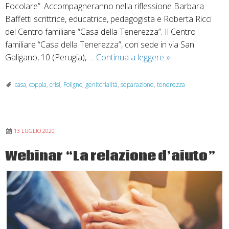
Focolare”. Accompagneranno nella riflessione Barbara
Baffetti scrittrice, educatrice, pedagogista e Roberta Ricci
del Centro familiare “Casa della Tenerezza”. Il Centro
familiare “Casa della Tenerezza”, con sede in via San
Sostenere
Galigano, 10 (Perugia), …
Continua a leggere
»
la
genitorialità
casa
,
coppia
,
crisi
,
Foligno
,
genitorialità
,
separazione
,
tenerezza
nella
separazione
13 LUGLIO 2020
Webinar “La relazione d’aiuto”