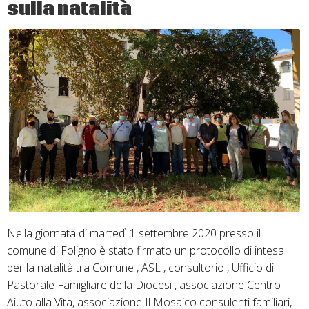
sulla natalità
Nella giornata di martedì 1 settembre 2020 presso il
comune di Foligno è stato firmato un protocollo di intesa
per la natalità tra Comune , ASL , consultorio , Ufficio di
Pastorale Famigliare della Diocesi , associazione Centro
Aiuto alla Vita, associazione Il Mosaico consulenti familiari,