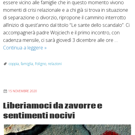
essere vicino alle famiglie che in questo momento vivono
momenti di crisi relazionale e a chi già si trova in situazione
di separazione o divorzio, ripropone il cammino interrotto
all’inizio di quest’anno dal titolo “Le sante dello scandalo”. Ci
accompagnerà padre Wojciech e il primo incontro, con
cadenza mensile, ci sarà giovedì 3 dicembre alle ore …
Cammino
Continua a leggere
»
di
accompagnamento
coppia
,
famiglia
,
Foligno
,
relazioni
nelle
difficoltà
relazionali
15 NOVEMBRE 2020
Liberiamoci da zavorre e
sentimenti nocivi