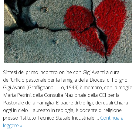
Sintesi del primo incontro online con Gigi Avanti a cura
dell’Ufficio pastorale per la famiglia della Diocesi di Foligno.
Gigi Avanti (Graffignana – Lo, 1943) è membro, con la moglie
Maria Petrini, della Consulta Nazionale della CEI per la
Pastorale della Famiglia. E’ padre di tre figli, dei quali Chiara
oggi in cielo. Laureato in teologia, è docente di religione
presso l’Istituto Tecnico Statale Industriale …
Continua a
Liberiamoci
leggere
»
da