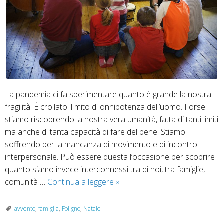
La pandemia ci fa sperimentare quanto è grande la nostra
fragilità. È crollato il mito di onnipotenza dell’uomo. Forse
stiamo riscoprendo la nostra vera umanità, fatta di tanti limiti
ma anche di tanta capacità di fare del bene. Stiamo
soffrendo per la mancanza di movimento e di incontro
interpersonale. Può essere questa l’occasione per scoprire
quanto siamo invece interconnessi tra di noi, tra famiglie,
“Metti
comunità …
Continua a leggere
»
una
sera
avvento
,
famiglia
,
Foligno
,
Natale
…