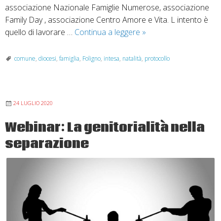
associazione Nazionale Famiglie Numerose, associazione
Family Day , associazione Centro Amore e Vita. L intento è
Firmato
quello di lavorare …
Continua a leggere
»
protocollo
d’intesa
comune
,
diocesi
,
famiglia
,
Foligno
,
intesa
,
natalità
,
protocollo
sulla
natalità
24 LUGLIO 2020
Webinar: La genitorialità nella
separazione