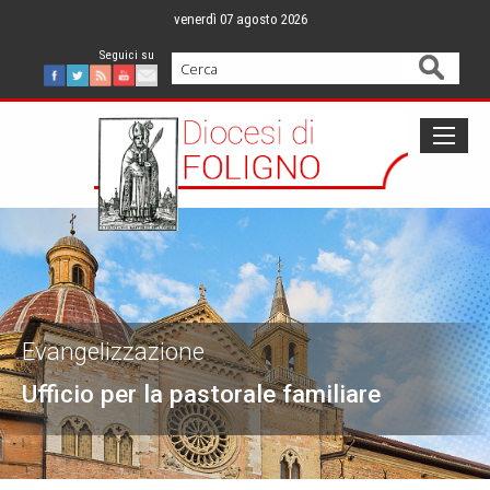
Skip
venerdì 07 agosto 2026
to
content
Cerca
Facebook
Twitter
Feed
Youtube
Mail
Evangelizzazione
Ufficio per la pastorale familiare