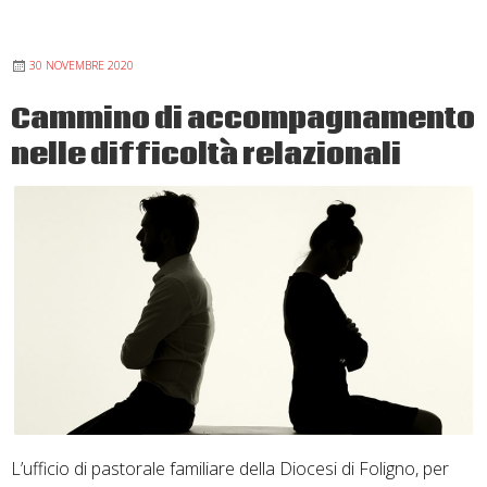
il
Vangelo
30 NOVEMBRE 2020
in
tavola”:
Cammino di accompagnamento
sussidi
nelle difficoltà relazionali
per
l’Avvento
e
il
Natale
L’ufficio di pastorale familiare della Diocesi di Foligno, per