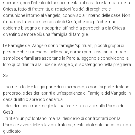
speranza, con l’intento di far sperimentare il carattere familiare della
Chiesa, fatto di fraternità, di relazioni ‘calde’, di preghiera e
comunione intorno al Vangelo, condiviso all’interno delle case. Non
è una novità: era lo stesso stile di Gesù, che ora più che mai
abbiamo bisogno di riscoprire, affinché la parrocchia e la Chiesa
diventino sempre più una ‘famiglia di famiglie’.
Le Famiglie del Vangelo sono famiglie ‘spirituali’, piccoli gruppi di
persone che, riunendosi nelle case, come i primi cristiani in modo
semplice e familiare ascoltano la Parola, leggono e condividono la
loro quotidianità alla luce del Vangelo, si sostengono nella preghiera.
Se…
…sei nella fede e fai già parte di un percorso, o non fai parte di alcun
percorso, e desideri aprirti a un’esperienza di Famiglia del Vangelo in
casa di altri o aprendo casa tua
…desideri ricentrare meglio la tua fede e la tua vita sulla Parola di
Gesù
…ti ritieni un po’ lontano, ma hai desiderio di confrontarti con la
Parola e vivere delle relazioni fraterne, sentendoti solo accolto e non
giudicato