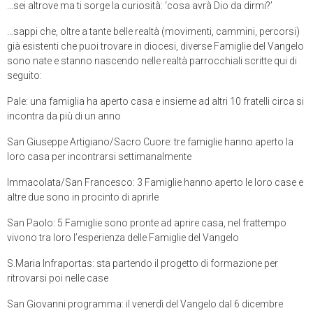
…sei altrove ma ti sorge la curiosità: ‘cosa avrà Dio da dirmi?’
…sappi che, oltre a tante belle realtà (movimenti, cammini, percorsi)
già esistenti che puoi trovare in diocesi, diverse Famiglie del Vangelo
sono nate e stanno nascendo nelle realtà parrocchiali scritte qui di
seguito:
Pale: una famiglia ha aperto casa e insieme ad altri 10 fratelli circa si
incontra da più di un anno
San Giuseppe Artigiano/Sacro Cuore: tre famiglie hanno aperto la
loro casa per incontrarsi settimanalmente
Immacolata/San Francesco: 3 Famiglie hanno aperto le loro case e
altre due sono in procinto di aprirle
San Paolo: 5 Famiglie sono pronte ad aprire casa, nel frattempo
vivono tra loro l’esperienza delle Famiglie del Vangelo
S.Maria Infraportas: sta partendo il progetto di formazione per
ritrovarsi poi nelle case
San Giovanni programma: il venerdì del Vangelo dal 6 dicembre