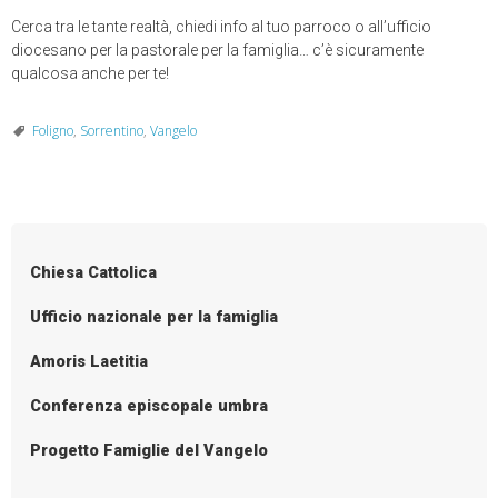
Cerca tra le tante realtà, chiedi info al tuo parroco o all’ufficio
diocesano per la pastorale per la famiglia… c’è sicuramente
qualcosa anche per te!
Foligno
,
Sorrentino
,
Vangelo
Chiesa Cattolica
Ufficio nazionale per la famiglia
Amoris Laetitia
Conferenza episcopale umbra
Progetto Famiglie del Vangelo