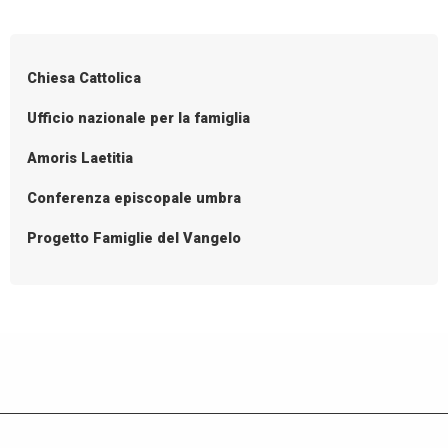
P
disabilità
o
s
Chiesa Cattolica
t
N
Ufficio nazionale per la famiglia
a
Amoris Laetitia
v
i
Conferenza episcopale umbra
g
Progetto Famiglie del Vangelo
a
t
i
o
n