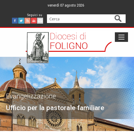
Skip
venerdì 07 agosto 2026
to
content
Cerca
Facebook
Twitter
Feed
Youtube
Mail
Evangelizzazione
Ufficio per la pastorale familiare