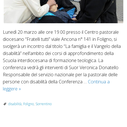
Lunedì 20 marzo alle ore 19.00 presso il Centro pastorale
diocesano “Fratelli tutti” viale Ancona n° 141 in Foligno, si
svolgerà un incontro dal titolo “La famiglia e il Vangelo della
disabilità” nell’ambito dei corsi di approfondimento della
Scuola interdiocesana di formazione teologica. La
conferenza vedrà gli interventi di Suor Veronica Donatello
Responsabile del servizio nazionale per la pastorale delle
persone con disabilità della Conferenza …
Continua a
La
leggere
»
famiglia
e
disabilità
,
Foligno
,
Sorrentino
il
Vangelo
della