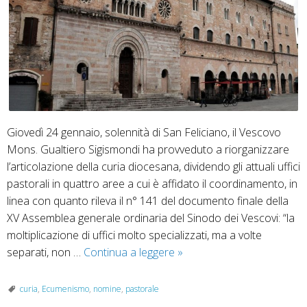
Giovedì 24 gennaio, solennità di San Feliciano, il Vescovo
Mons. Gualtiero Sigismondi ha provveduto a riorganizzare
l’articolazione della curia diocesana, dividendo gli attuali uffici
pastorali in quattro aree a cui è affidato il coordinamento, in
linea con quanto rileva il n° 141 del documento finale della
XV Assemblea generale ordinaria del Sinodo dei Vescovi: “la
moltiplicazione di uffici molto specializzati, ma a volte
Riforma
separati, non …
Continua a leggere
»
curia
e
curia
,
Ecumenismo
,
nomine
,
pastorale
nuove