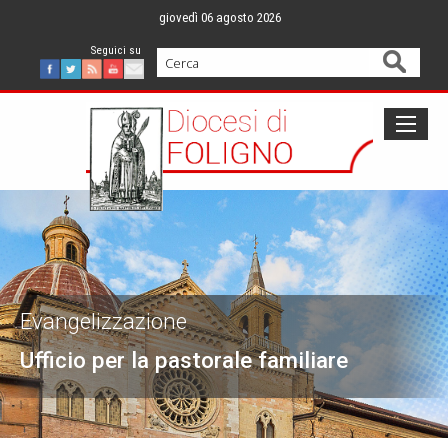
Skip
giovedì 06 agosto 2026
to
content
Cerca
Facebook
Twitter
Feed
Youtube
Mail
Evangelizzazione
Ufficio per la pastorale familiare