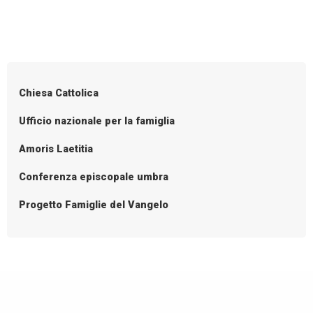
nomine
P
o
s
Chiesa Cattolica
t
N
Ufficio nazionale per la famiglia
a
Amoris Laetitia
v
i
Conferenza episcopale umbra
g
Progetto Famiglie del Vangelo
a
t
i
o
n